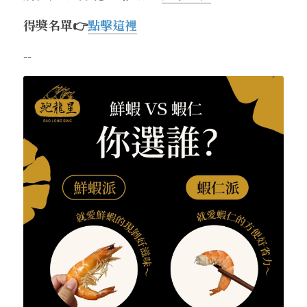
得獎名單
👉
點擊這裡
--