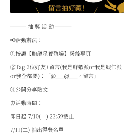
─── 抽 獎 活 動 ─── 
📢活動辦法：
①按讚【鮑龍星養殖場】粉絲專頁
②Tag 2位好友+留言(我是鮮蝦派or我是蝦仁派
or我全都要)：「@___@___，留言」
③公開分享貼文
⏰活動時間：
即日起-7/10(一) 23:59截止
7/11(二) 抽出得獎名單