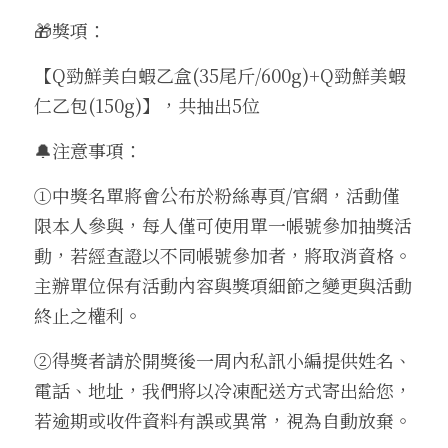
🎁獎項：
【Q勁鮮美白蝦乙盒(35尾斤/600g)+Q勁鮮美蝦
仁乙包(150g)】，共抽出5位
🔔注意事項：
①中獎名單將會公布於粉絲專頁/官網，活動僅
限本人參與，每人僅可使用單一帳號參加抽獎活
動，若經查證以不同帳號參加者，將取消資格。
主辦單位保有活動內容與獎項細節之變更與活動
終止之權利。
②得獎者請於開獎後一周內私訊小編提供姓名、
電話、地址，我們將以冷凍配送方式寄出給您，
若逾期或收件資料有誤或異常，視為自動放棄。