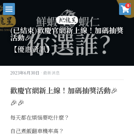
×
0
商品分類
首頁
(已結束)歡慶官網新上線！加碼抽獎
所有商品分類
最新消息
活動
🎉
【優惠資訊】
關於我們
鮑龍星專欄
商品選購
2023年6月30日
·
最新消息
關於鮑龍星
客戶服務
料理食譜
歡慶官網新上線！加碼抽獎活動
🎉
水產知識教室
常見問題
登錄
/
註冊
🎉🎉
水產養殖誌
聯繫我們
搜索
每天都在煩惱要吃什麼？ 
商業採購
SHOPPING NOW
自己煮飯翻車機率高
？ 
異業合作